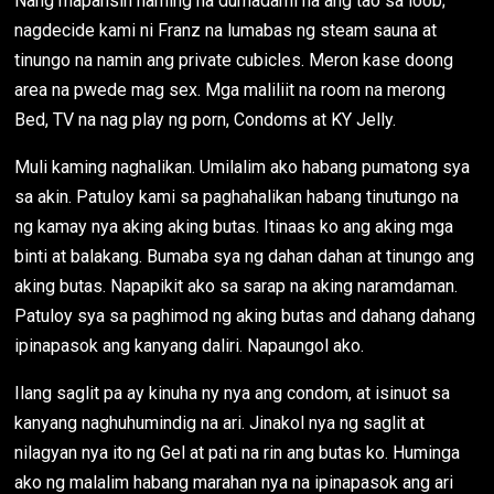
Nang mapansin naming na dumadami na ang tao sa loob;
nagdecide kami ni Franz na lumabas ng steam sauna at
tinungo na namin ang private cubicles. Meron kase doong
area na pwede mag sex. Mga maliliit na room na merong
Bed, TV na nag play ng porn, Condoms at KY Jelly.
Muli kaming naghalikan. Umilalim ako habang pumatong sya
sa akin. Patuloy kami sa paghahalikan habang tinutungo na
ng kamay nya aking aking butas. Itinaas ko ang aking mga
binti at balakang. Bumaba sya ng dahan dahan at tinungo ang
aking butas. Napapikit ako sa sarap na aking naramdaman.
Patuloy sya sa paghimod ng aking butas and dahang dahang
ipinapasok ang kanyang daliri. Napaungol ako.
Ilang saglit pa ay kinuha ny nya ang condom, at isinuot sa
kanyang naghuhumindig na ari. Jinakol nya ng saglit at
nilagyan nya ito ng Gel at pati na rin ang butas ko. Huminga
ako ng malalim habang marahan nya na ipinapasok ang ari