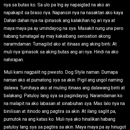
nya sa butas ko. Sa ulo pa lng ay napaigtad na ako an
napakapit sa braso nya. Napansin nya na nasaktan ako kaya
Dahan dahan nya na ipinasok ang kalakihan ng ari nya at
maya maya pa ay umindayog na sya. Masakit nung una pero
habang tumatagal ay may kakaibang sensation akong
nararmdaman. Tumagilid ako at itinaas ang aking binti. At
muli nya ipinasok sa aking butas ang ari nya. Hindi na ako
nahirapan.
Muli kami nagpalit ng pwesto. Dog Style naman. Dumapa
naman ako at pumatong sya sa akin. Pigil ang ungol naming
dalawa. Tumihaya ako at muling itinaas ang dalawang binti at
balakang. Patuloy lang sya sa pagindayog. Naramdaman ko
na malapit na ako labasan at sinabiuhan sya. Mas lalo nya na
binilisan at itinodo ang pagtira sa akin. At ilang saglit pa,
pumutok na ang katas ko. Muli nya ako hinalikan habang
patuloy lang sya sa pagtira sa akin. Maya maya pa ay hinugot