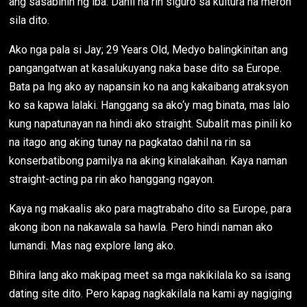
ang sasabihin ng iba. Dahil na rin siguro sa kultura na meron
sila dito.
Ako nga pala si Jay; 29 Years Old, Medyo balingkinitan ang
pangangatwan at kasalukuyang naka base dito sa Europe.
Bata pa lng ako ay napansin ko na ang kakaibang atraksyon
ko sa kapwa lalaki. Hanggang sa ako‘y mag binata, mas lalo
kung napatunayan na hindi ako straight. Subalit mas pinili ko
na itago ang aking tunay na pagkatao dahil na rin sa
konserbatibong pamilya na aking kinalakaihan. Kaya naman
straight-acting pa rin ako hanggang ngayon.
Kaya ng makaalis ako para magtrabaho dito sa Europe, para
akong ibon na nakawala sa hawla. Pero hindi naman ako
lumandi. Mas nag explore lang ako.
Bihira lang ako makipag meet sa mga nakikilala ko sa isang
dating site dito. Pero kapag nagkakilala na kami ay nagiging