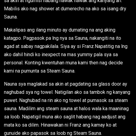
sa akin at ngumisi habang hawak hawak ang kanyang ari.
Mabilis ako nag shower at dumerecho na ako sa isang dry
Sauna.
Makalipas ang ilang minuto ay dumating na ang aking
katagpo. Pagpasok pa lng nya sa Sauna, nakangiti na ito
agad at sabay nagpakilala. Siya ay si Franz.Napatitig na lng
ako dahil hindi ko inexpect na mas yummy pala sya sa
personal. Konting kwentuhan muna kami then nag decide
kami na pumunta sa Steam Sauna.
Nauna sya maglakad sa akin at pagdating sa glass door ay
naghubad sya ng towel. Natigilan ako sa tambok ng kanyang
puwet. Naghubad na rin ako ng towel at pumasok sa steam
sauna. Madilim ang steam sauna at halos wala ka maaninag
sa loob. Napatigil muna ako saglit habang nag aadjust ang
mata ko sa dilim. Hinawakan ni Franz ang kamay ko at
gunuide ako papasok sa loob ng Steam Sauna.