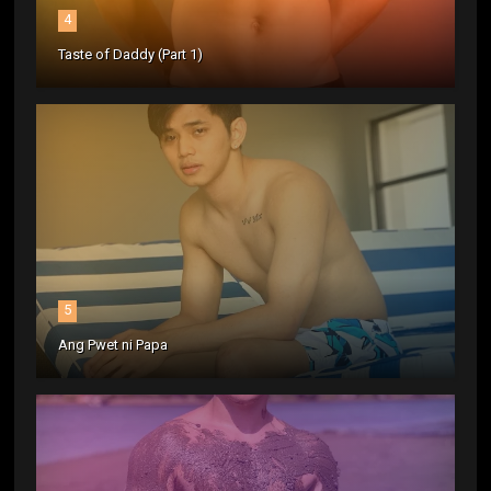
4
Taste of Daddy (Part 1)
5
Ang Pwet ni Papa