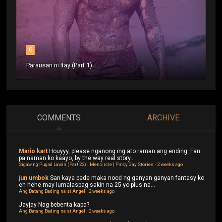
6
Parausan ni Itay (Part 1)
COMMENTS
ARCHIVE
Mario kart
Houyyy, please nganong ing ato raman ang ending. Fan
pa naman ko kaayo, by the way real story...
Sigaw ng Pugad Lawin (Part 23) | Mencircle | Pinoy Gay Stories
·
2 weeks ago
jun umbok
San kaya pede maka nood ng ganyan ganyan fantasy ko
eh hehe may lumalaspag sakin na 25 yo plus na...
Ang Batang Bading na si Angel
·
2 weeks ago
Jayjay
Nag bebenta kapa?
Ang Batang Bading na si Angel
·
2 weeks ago