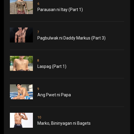
6
Parausan ni Itay (Part 1)
7
Pagbulwak ni Daddy Markus (Part 3)
8
Laspag (Part 1)
9
Ang Pwet ni Papa
10
Marko, Bininyagan ni Bagets