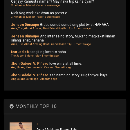
Cerjayy
Kamusta naman? May naka trip ka na dyan?
Cinehan sa Market Place
·
2 weeks ago
Nick
Nag work ako dyan as porter e
Cinehan sa Market Place
·
3 weeks ago
Jensen Dimaupo
Grabe sunod sunod ung plot twist HAHAHA
Ama, Tito, Ako at Ama ng Best Friend Ko (Part 8)
·
3 months ago
Jensen Dimaupo
Ang intense ng story, Mukang magkakatikiman
silang lahat, hahaha
Ama, Tito, Ako at Ama ng Best Friend Ko (Part 6)
·
3 months ago
Icarusdieb
pangit ng kwento haha
Tito Jason | Mencircle
·
3 months ago
Jhon Gabriel V. Piñero
love wins at all time.
Ang Unang Karanasan Ni Zander
·
3 months ago
Jhon Gabriel V. Piñero
sad namn ng story. Hug for you kuya.
Ang Lalake Sa Village
·
3 months ago
MONTHLY TOP 10
1
Ang Malibog Kong Tito