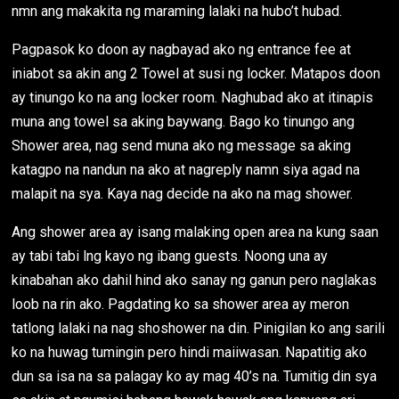
nmn ang makakita ng maraming lalaki na hubo’t hubad.
Pagpasok ko doon ay nagbayad ako ng entrance fee at
iniabot sa akin ang 2 Towel at susi ng locker. Matapos doon
ay tinungo ko na ang locker room. Naghubad ako at itinapis
muna ang towel sa aking baywang. Bago ko tinungo ang
Shower area, nag send muna ako ng message sa aking
katagpo na nandun na ako at nagreply namn siya agad na
malapit na sya. Kaya nag decide na ako na mag shower.
Ang shower area ay isang malaking open area na kung saan
ay tabi tabi lng kayo ng ibang guests. Noong una ay
kinabahan ako dahil hind ako sanay ng ganun pero naglakas
loob na rin ako. Pagdating ko sa shower area ay meron
tatlong lalaki na nag shoshower na din. Pinigilan ko ang sarili
ko na huwag tumingin pero hindi maiiwasan. Napatitig ako
dun sa isa na sa palagay ko ay mag 40’s na. Tumitig din sya