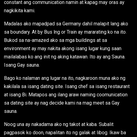
constant ang communication namin at kapag may oras ay
nagkikita kami.
Madalas ako mapadpad sa Germany dahil malapit lang ako
sa boundary. At by Bus lng or Train ay mararating ko na ito.
Bukod sa na-amazed ako sa mga buildings at sa
environment ay may nakita akong isang lugar kung saan
mailalabas ko ang init ng aking katawan. Ito ay ang Sauna.
Isang Gay sauna.
Bago ko nalaman ang lugar na ito, nagkaroon muna ako ng
kakilala sa isang dating site. Isang chef sa isang restaurant
at isang Bi. Matapos ang ilang araw naming coomunication
sa dating site ay nag decide kami na mag meet sa Gay
sauna.
Noog una ay nakadama ako ng takot at kaba. Subalit
pagpasok ko doon, napalitan ito ng galak at libog. Ikaw ba