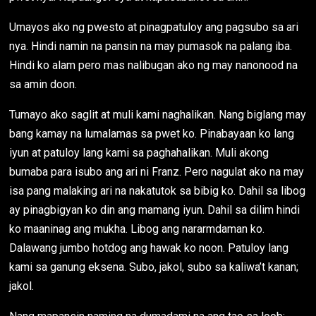
Umayos ako ng pwesto at pinagpatuloy ang pagsubo sa ari
nya. Hindi namin na pansin na may pumasok na palang iba.
Hindi ko alam pero mas nalibugan ako ng may nanonood na
sa amin doon.
Tumayo ako saglit at muli kami naghalikan. Nang biglang may
bang kamay na lumalamas sa pwet ko. Pinabayaan ko lang
iyun at patuloy lang kami sa paghahalikan. Muli akong
bumaba para isubo ang ari ni Franz. Pero nagulat ako na may
isa pang malaking ari na nakatutok sa bibig ko. Dahil sa libog
ay pinagbigyan ko din ang mamang iyun. Dahil sa dilim hindi
ko maaninag ang mukha. Libog ang nararmdaman ko.
Dalawang jumbo hotdog ang hawak ko noon. Patuloy lang
kami sa ganung eksena. Subo, jakol, subo sa kaliwa’t kanan;
jakol.