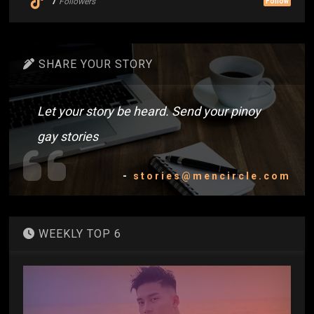
7
Followers
Follow
SHARE YOUR STORY
Let your story be heard. Send your pinoy
gay stories
-
stories@mencircle.com
WEEKLY TOP 6