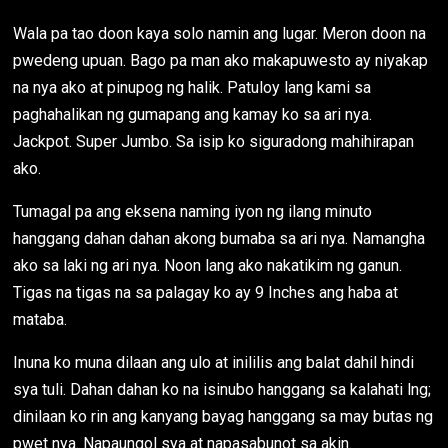
Wala pa tao doon kaya solo namin ang lugar. Meron doon na
pwedeng upuan. Bago pa man ako makapuwesto ay niyakap
na nya ako at pinupog ng halik. Patuloy lang kami sa
paghahalikan ng gumapang ang kamay ko sa ari nya.
Jackpot. Super Jumbo. Sa isip ko siguradong mahihirapan
ako.
Tumagal pa ang eksena naming iyon ng ilang minuto
hanggang dahan dahan akong bumaba sa ari nya. Namangha
ako sa laki ng ari nya. Noon lang ako nakatikim ng ganun.
Tigas na tigas na sa palagay ko ay 9 Inches ang haba at
mataba.
Inuna ko muna dilaan ang ulo at inililis ang balat dahil hindi
sya tuli. Dahan dahan ko na isinubo hanggang sa kalahati lng;
dinilaan ko rin ang kanyang bayag hanggang sa may butas ng
pwet nya. Napaungol sya at napasabunot sa akin.