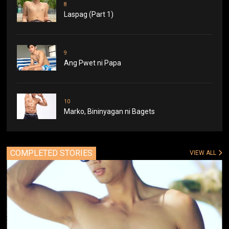
8
Laspag (Part 1)
9
Ang Pwet ni Papa
10
Marko, Bininyagan ni Bagets
COMPLETED STORIES
VIEW ALL