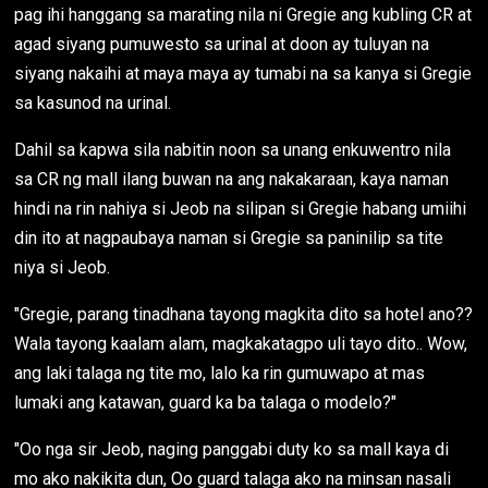
pag ihi hanggang sa marating nila ni Gregie ang kubling CR at
agad siyang pumuwesto sa urinal at doon ay tuluyan na
siyang nakaihi at maya maya ay tumabi na sa kanya si Gregie
sa kasunod na urinal.
Dahil sa kapwa sila nabitin noon sa unang enkuwentro nila
sa CR ng mall ilang buwan na ang nakakaraan, kaya naman
hindi na rin nahiya si Jeob na silipan si Gregie habang umiihi
din ito at nagpaubaya naman si Gregie sa paninilip sa tite
niya si Jeob.
"Gregie, parang tinadhana tayong magkita dito sa hotel ano??
Wala tayong kaalam alam, magkakatagpo uli tayo dito.. Wow,
ang laki talaga ng tite mo, lalo ka rin gumuwapo at mas
lumaki ang katawan, guard ka ba talaga o modelo?"
"Oo nga sir Jeob, naging panggabi duty ko sa mall kaya di
mo ako nakikita dun, Oo guard talaga ako na minsan nasali