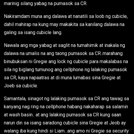
marinig silang yabag na pumasok sa CR.
Nakiramdam muna ang dalawa at nanatili sa loob ng cubicle,
dahil mahirap na kung may makakita sa kanilang dalawa na
galing sa isang cubicle lang.
Nawala ang mga yabag at saglit na tumahimik at inakala ng
dalawa na umalis na ang taong pumasok sa CR..marahang
binubuksan ni Gregie ang lock ng cubicle para makalabas na
sila ng biglang tumunog ang cellphone ng lalaking pumasok
sa CR, kaya napaatras at di muna lumabas sina Gregie at
Joeb sa cubicle.
Samantala, sinagot ng lalaking pumasok sa CR ang tawag sa
kanyang nag ring na cellphone habang nakaharap sa salamin
at wash basin.. at ang lalaking pumasok sa CR kung saan
narun din sa isang saradong cubicle sina Gregie at Jeob ay
walang iba kung hindi si Liam...ang amo ni Gregie sa security