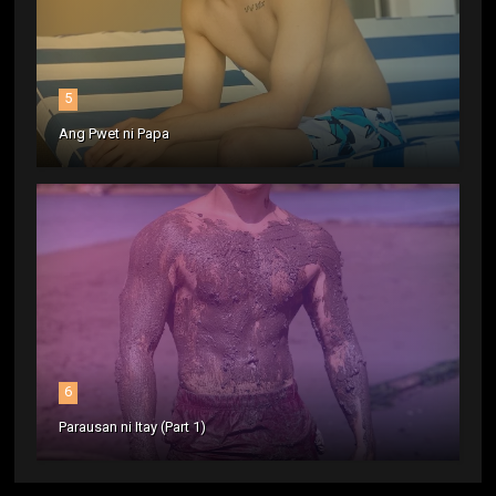
5
Ang Pwet ni Papa
6
Parausan ni Itay (Part 1)