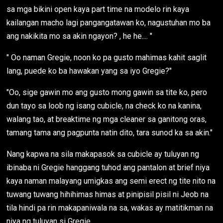
sa mga bikini open kaya part time na modelo rin kaya
kailangan macho lagi pangangatawan ko, nagustuhan mo ba
ang nakikita mo sa akin ngayon? , he he.... "
" Oo naman Gregie, noon ko pa gusto mahimas kahit saglit
lang, puede ko ba hawakan yang sa iyo Gregie?"
"Oo, sige gawin mo ang gusto mong gawin sa tite ko, pero
dun tayo sa loob ng isang cubicle, na check ko na kanina,
walang tao, at breaktime ng mga cleaner sa ganitong oras,
tamang tama ang pagpunta natin dito, tara sunod ka sa akin."
Nang kapwa na sila makapasok sa cubicle ay tuluyan ng
ibinaba ni Gregie hanggang tuhod ang pantalon at brief niya
kaya naman malayang umigkas ang semi erect ng tite nito na
tuwang tuwang hihihimas himas at pinipisil pisil ni Jeob na
tila hindi pa rin makapaniwala na sa, wakas ay matitikman na
niya ng tuluyan si Gregie.