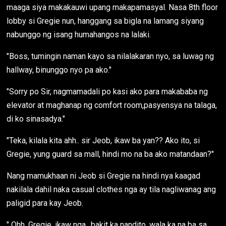
maaga siya makakauwi upang makapamasyal. Nasa 8th floor
lobby si Gregie nun, hanggang sa bigla na lamang siyang
nabunggo ng isang humahangos na lalaki.
"Boss, tumingin naman kayo sa nilalakaran nyo, sa luwag ng
hallway, binunggo nyo pa ako."
"Sorry po Sir, nagmamadali po kasi ako para makababa ng
elevator at maghanap ng comfort room,pasyensya na talaga,
di ko sinasadya."
"Teka, kilala kita ahh.. sir Jeob, ikaw ba yan?? Ako ito, si
Gregie, yung guard sa mall, hindi mo na ba ako matandaan?"
Nang mamukhaan ni Jeob si Gregie na hindi nya kaagad
nakilala dahil naka casual clothes nga ay tila nagliwanag ang
paligid para kay Jeob.
" Ohh, Gregie, ikaw nga.. bakit ka nandito, wala ka na ba sa