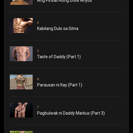
Ang Pinsan Kong Dose Anyos
4
Kabilang Dulo sa Gitna
5
Taste of Daddy (Part 1)
6
Parausan ni Itay (Part 1)
7
Pagbulwak ni Daddy Markus (Part 3)