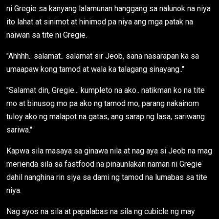
ni Gregie sa kanyang lalamunan hanggang sa nalunok na niya
ito lahat at sinimot at hinimod pa niya ang mga patak na
naiwan sa tite ni Gregie.
"Ahhhh.. salamat.. salamat sir Jeob, sana nasarapan ka sa
umaapaw kong tamod at wala ka talagang sinayang.."
"Salamat din, Gregie... kumpleto na ako.. natikman ko na tite
mo at binusog mo pa ako ng tamod mo, parang nakainom
tuloy ako ng malapot na gatas, ang sarap ng lasa, sariwang
sariwa."
Kapwa sila masaya sa ginawa nila at nag aya si Jeob na mag
merienda sila sa fastfood na pinaunlakan naman ni Gregie
dahil nanghina rin siya sa dami ng tamod na lumabas sa tite
niya.
Nag ayos na sila at papalabas na sila ng cubicle ng may