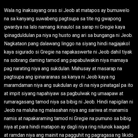
Wala ng inaksayang oras si Jeob at matapos ay bumuwelo
na sa kanyang suwabeng pagtsupa sa tite ng gwapong
gwardya na lalo namang ikinaulol sa sarap ni Gregie kaya
ipinagduldulan pa niya ng husto ang ari sa bunganga ni Jeob.
Nagkataon pang dalawang linggo na siyang hindi nagjajakol
kaya sigurado si Gregie na napakaswerte ni Jeob dahil tiyak
na sobrang daming tamod ang papabulwakin niya mamaya
pag narating niya ang sukdulan. Mahusay at masarap na
pagtsupa ang ipinararanas sa kanya ni Jeob kaya ng
maramdaman niya ang sukdulan ay di na niya pinatagal pa ito
at impit siyang napahiyaw sa pagbulwak ng umaapaw at
rumaragasang tamod niya sa bibig ni Jeob. Hindi napigilan ni
Jeob na maluha ng malasahan niya ang sariwa at manamis
namis at napakaraming tamod ni Gregie na pumuno sa bibig
niya at para hindi matapon ay dagli niya ring nilunok kaagad
at ramdan niya ang mainit na pagguhit ng pagragasa ng likido